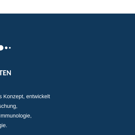
es Konzept, entwickelt
schung,
 Immunologie,
ie.